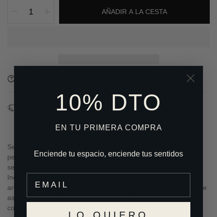
AÑADIR A LA CESTA
¿DUDAS?
ENVÍOS Y DEVOLUCIONES
10% DTO
Orden en el próximo
9
horas
37
minutos para
ENVÍO:
conseguirlo entre
jueves, 13 ago.
y
lunes, 17 ago.
EN TU PRIMERA COMPRA
Set diseñado para crear un ambiente de armonía y bienestar,
Enciende tu espacio, enciende tus sentidos
pensado para quienes buscan momentos de calma y disfrute
sensorial.
Incluye una vela a elección para personalizar la experiencia con
aromas únicos y envolventes junto con elegantes accesorios que
aseguran el cuidado y disfrute total de cada vela. Completado
con un estuche de algodón orgánico, este set es perfecto para
LO QUIERO