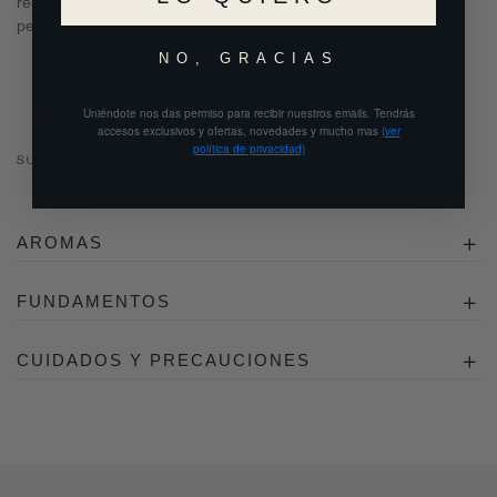
regalar o disfrutar en momentos de conexión y serenidad
personal.
NO, GRACIAS
Uniéndote nos das permiso para recibir nuestros emails. Tendrás
accesos exclusivos y ofertas, novedades y mucho mas
(ver
política de privacidad)
AROMAS
FUNDAMENTOS
CUIDADOS Y PRECAUCIONES